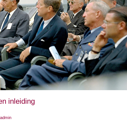
n inleiding
admin