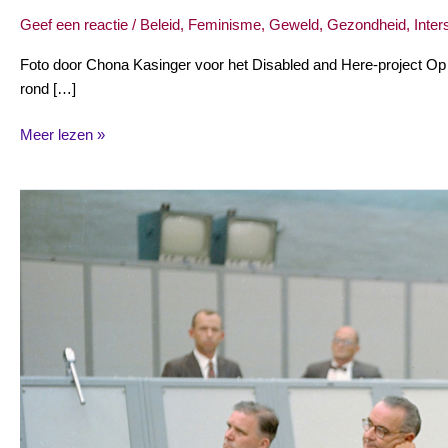
Geef een reactie
/
Beleid
,
Feminisme
,
Geweld
,
Gezondheid
,
Inter
Foto door Chona Kasinger voor het Disabled and Here-project Op 
rond […]
Meer lezen »
Seksisme
en
racisme
in
de
politiek:
een
inleiding