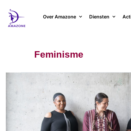
Spring
naar
Over Amazone
Diensten
Act
de
inhoud
Feminisme
Validisme
door
een
genderlens