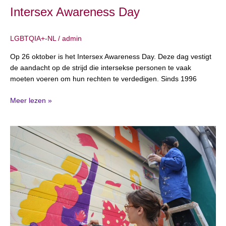
Intersex Awareness Day
LGBTQIA+-NL
/
admin
Op 26 oktober is het Intersex Awareness Day. Deze dag vestigt
de aandacht op de strijd die intersekse personen te vaak
moeten voeren om hun rechten te verdedigen. Sinds 1996
Meer lezen »
Amazonen
bij
Amazone:
een
kunstwerk
met
betekenis