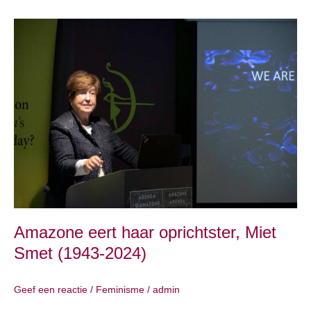
Amazone
eert
haar
oprichtster,
Miet
Smet
(1943-
2024)
Amazone eert haar oprichtster, Miet
Smet (1943-2024)
Geef een reactie
/
Feminisme
/
admin