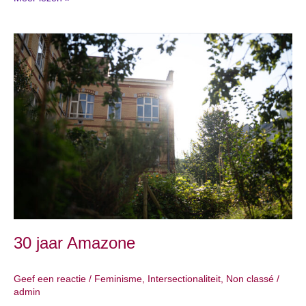
30
jaar
Amazone
30 jaar Amazone
Geef een reactie
/
Feminisme
,
Intersectionaliteit
,
Non classé
/
admin