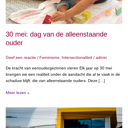
30 mei: dag van de alleenstaande
ouder
Geef een reactie
/
Feminisme
,
Intersectionaliteit
/
admin
De kracht van eenoudergezinnen vieren Elk jaar op 30 mei
brengen we een realiteit onder de aandacht die al te vaak in de
schaduw blijft: die van alleenstaande ouders. Deze […]
Meer lezen »
24
mei:
Dag