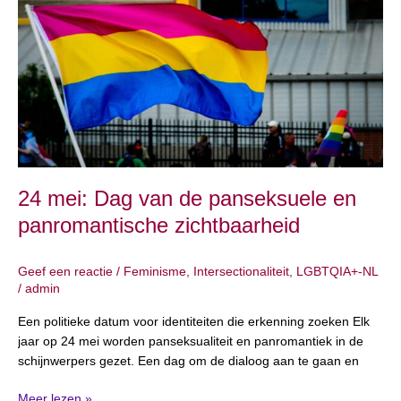
van
de
panseksuele
en
panromantische
zichtbaarheid
24 mei: Dag van de panseksuele en
panromantische zichtbaarheid
Geef een reactie
/
Feminisme
,
Intersectionaliteit
,
LGBTQIA+-NL
/
admin
Een politieke datum voor identiteiten die erkenning zoeken Elk
jaar op 24 mei worden panseksualiteit en panromantiek in de
schijnwerpers gezet. Een dag om de dialoog aan te gaan en
Meer lezen »