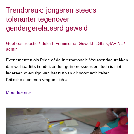
Trendbreuk: jongeren steeds
toleranter tegenover
gendergerelateerd geweld
Geef een reactie
/
Beleid
,
Feminisme
,
Geweld
,
LGBTQIA+-NL
/
admin
Evenementen als Pride of de Internationale Vrouwendag trekken
dan wel jaarlijks tienduizenden geïnteresseerden, toch is niet
iedereen overtuigd van het nut van dit soort activiteiten.
Kritische stemmen vragen zich al
Meer lezen »
8
maart
2025:
wat