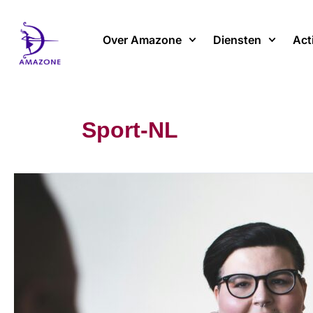
Spring
naar
Over Amazone
Diensten
Act
de
inhoud
Sport-NL
Grossofobie:
wat
onze
lichamen
onthullen
over
sociale
onrechtvaardigheden