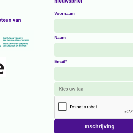
nieuwsbrief
g
Voornaam
steun van
Naam
Email*