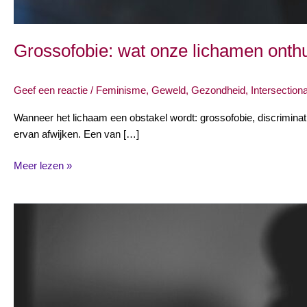
Grossofobie: wat onze lichamen onthu
Geef een reactie
/
Feminisme
,
Geweld
,
Gezondheid
,
Intersectional
Wanneer het lichaam een obstakel wordt: grossofobie, discriminat
ervan afwijken. Een van […]
Meer lezen »
Huiselijk
geweld:
de
donkere
wolk
achter