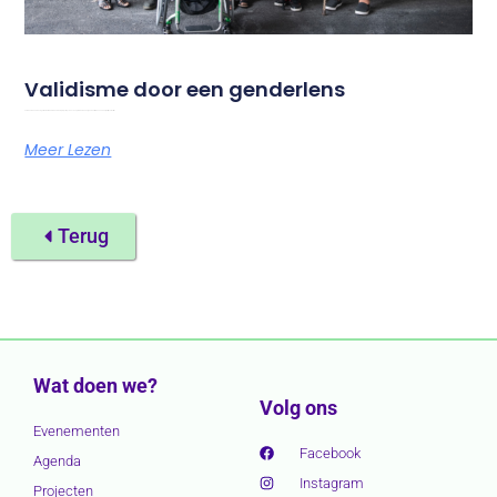
Validisme door een genderlens
Foto door Chona Kasinger voor het Disabled and Here-project Op 18 en 19 september 2026 organiseert Amazone haar jaarlijkse festival
Meer Lezen
Terug
Wat doen we?
Volg ons
Evenementen
Facebook
Agenda
Instagram
Projecten