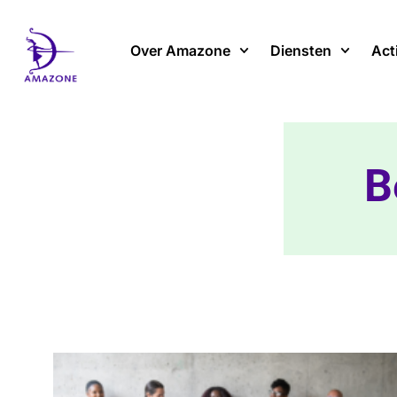
Spring
naar
Over Amazone
Diensten
Act
de
inhoud
B