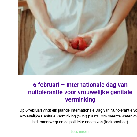
6 februari – Internationale dag van
nultolerantie voor vrouwelijke genitale
verminking
6 februari 2026
Op 6 februari vindt elk jaar de Internationale Dag van Nultolerantie v
Vrouwelijke Genitale Verminking (VGV) plaats. Om meer te weten o
het onderwerp en de politieke noden van (toekomstige)
Lees meer »