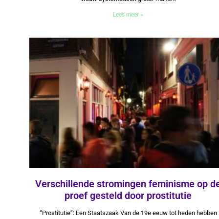
Lees meer »
Verschillende stromingen feminisme op d
proef gesteld door prostitutie
9 augustus 2024
“Prostitutie”: Een Staatszaak Van de 19e eeuw tot heden hebben