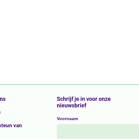
ons
Schrijf je in voor onze
nieuwsbrief
g
Voornaam
steun van