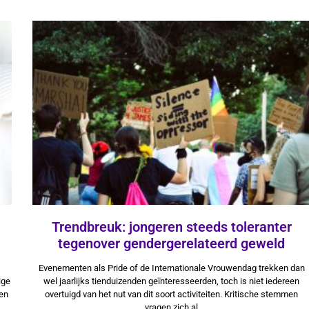
Trendbreuk: jongeren steeds toleranter
tegenover gendergerelateerd geweld
3 april 2025
Evenementen als Pride of de Internationale Vrouwendag trekken dan
ige
wel jaarlijks tienduizenden geïnteresseerden, toch is niet iedereen
en
overtuigd van het nut van dit soort activiteiten. Kritische stemmen
vragen zich al