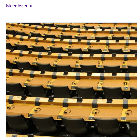
Meer lezen »
Contactgegevens
parlementsleden:
federale
en
regionale
verkiezingen
2024