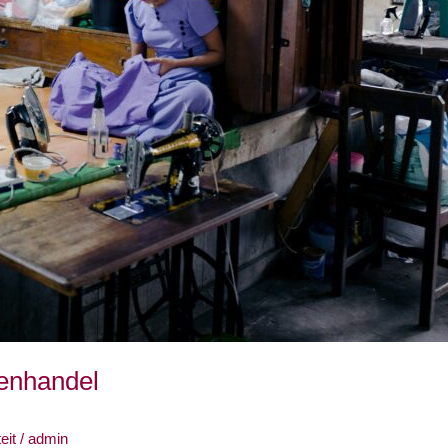
senhandel
eit
/
admin