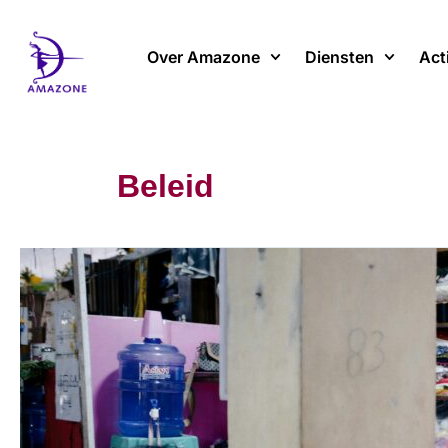
Spring
naar
Over Amazone
Diensten
Act
de
inhoud
Beleid
30
juli:
internationale
dag
tegen
mensenhandel