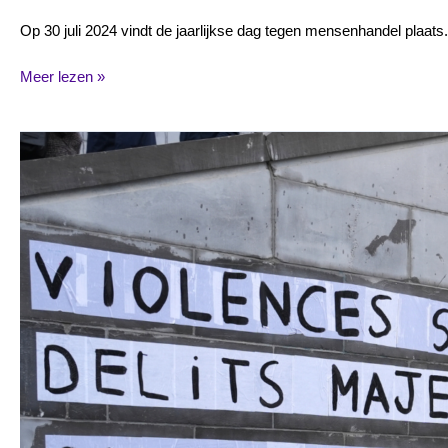
Op 30 juli 2024 vindt de jaarlijkse dag tegen mensenhandel plaa
Meer lezen »
25
november:
Internationale
dag
van
uitbanning
van
geweld
tegen
vrouwen