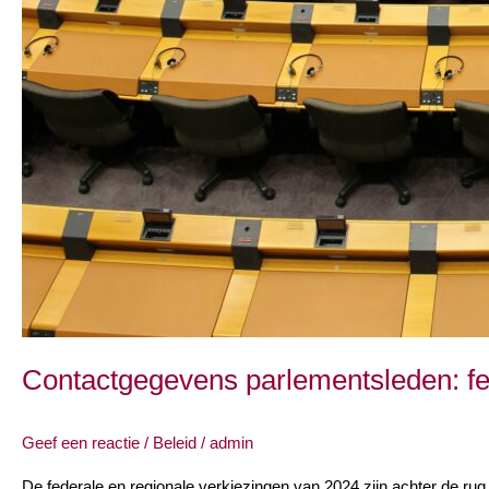
Contactgegevens parlementsleden: fe
Geef een reactie
/
Beleid
/
admin
De federale en regionale verkiezingen van 2024 zijn achter de rug