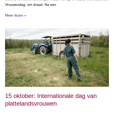
Vrouwendag, om draait. Na een
Meer lezen »
15
oktober:
Internationale
dag
van
plattelandsvrouwen
15 oktober: Internationale dag van
plattelandsvrouwen