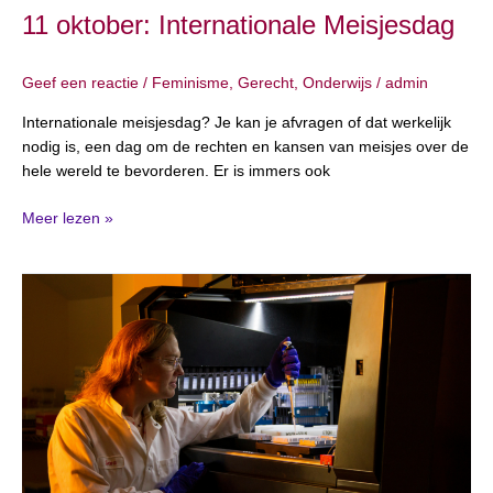
11 oktober: Internationale Meisjesdag
Geef een reactie
/
Feminisme
,
Gerecht
,
Onderwijs
/
admin
Internationale meisjesdag? Je kan je afvragen of dat werkelijk
nodig is, een dag om de rechten en kansen van meisjes over de
hele wereld te bevorderen. Er is immers ook
Meer lezen »
11
februari:
Internationale
dag
van
vrouwen
en
meisjes
in