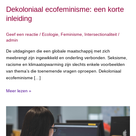
Dekoloniaal ecofeminisme: een korte
inleiding
Geef een reactie
/
Ecologie
,
Feminisme
,
Intersectionaliteit
/
admin
De uitdagingen die een globale maatschappij met zich
meebrengt zijn ingewikkeld en onderling verbonden. Seksisme,
racisme en klimaatopwarming zijn slechts enkele voorbeelden
van thema’s die toenemende vragen oproepen. Dekoloniaal
ecofeminisme […]
Meer lezen »
25
april
2024:
internationale
dag