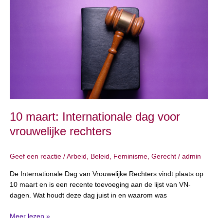
maart:
Internationale
dag
voor
vrouwelijke
rechters
10 maart: Internationale dag voor
vrouwelijke rechters
Geef een reactie
/
Arbeid
,
Beleid
,
Feminisme
,
Gerecht
/
admin
De Internationale Dag van Vrouwelijke Rechters vindt plaats op
10 maart en is een recente toevoeging aan de lijst van VN-
dagen. Wat houdt deze dag juist in en waarom was
Meer lezen »