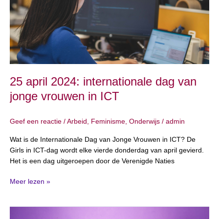
van
jonge
vrouwen
in
ICT
25 april 2024: internationale dag van
jonge vrouwen in ICT
Geef een reactie
/
Arbeid
,
Feminisme
,
Onderwijs
/
admin
Wat is de Internationale Dag van Jonge Vrouwen in ICT? De
Girls in ICT-dag wordt elke vierde donderdag van april gevierd.
Het is een dag uitgeroepen door de Verenigde Naties
Meer lezen »
10